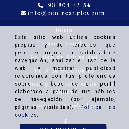
93 804 45 54
info
c
info
centreangles.com
Inicio
Este sitio web utiliza cookies
Aviso Legal
propias y de terceros que
permiten mejorar la usabilidad de
Política de Privacidad
navegación, analizar el uso de la
web y mostrar publicidad
Política de cookies
relacionada con tus preferencias
sobre la base de un perfil
Términos y condiciones de pago
elaborado a partir de tus hábitos
online
de navegación (por ejemplo,
Exámenes Cambridge
páginas visitadas).
Política de
cookies
.