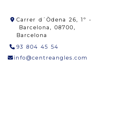
Carrer d´Òdena 26, 1º -
Barcelona,
08700,
Barcelona
93 804 45 54
info
cen
info
centreangles.com