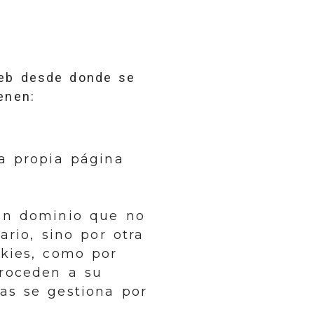
web desde donde se
enen:
la propia página
 un dominio que no
ario, sino por otra
okies, como por
proceden a su
as se gestiona por