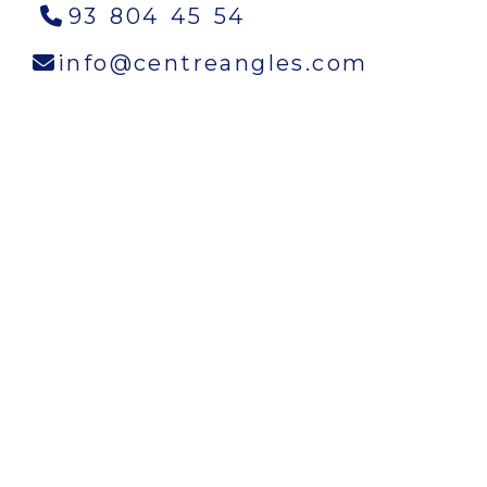
93 804 45 54
info
cen
info
centreangles.com