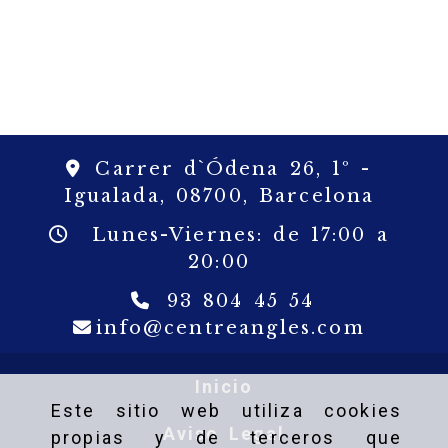
Carrer d`Ódena 26, 1º -
Igualada,
08700,
Barcelona
Lunes-Viernes: de 17:00 a
20:00
93 804 45 54
info
c
info
centreangles.com
Inicio
Este sitio web utiliza cookies
Aviso Legal
propias y de terceros que