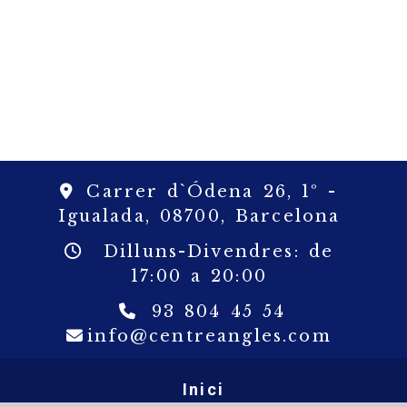
Carrer d`Ódena 26, 1º -
Igualada,
08700,
Barcelona
Dilluns-Divendres: de
17:00 a 20:00
93 804 45 54
info
c
info
centreangles.com
Inici