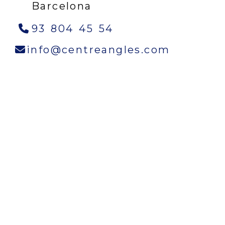
Barcelona
93 804 45 54
info
cen
info
centreangles.com