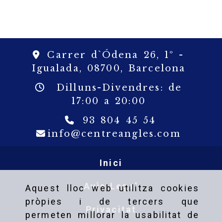
Carrer d`Ódena 26, 1º -
Igualada,
08700,
Barcelona
Dilluns-Divendres: de
17:00 a 20:00
93 804 45 54
info
c
info
centreangles.com
Inici
Avìs Legal
Aquest lloc web utilitza cookies
pròpies i de tercers que
Privacitat
permeten millorar la usabilitat de