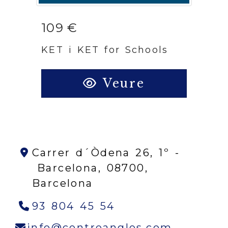
109 €
KET i KET for Schools
Veure
Carrer d´Òdena 26, 1º -
Barcelona,
08700,
Barcelona
93 804 45 54
info
cen
info
centreangles.com