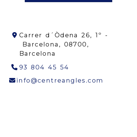
Carrer d´Òdena 26, 1º -
Barcelona,
08700,
Barcelona
93 804 45 54
info
cen
info
centreangles.com