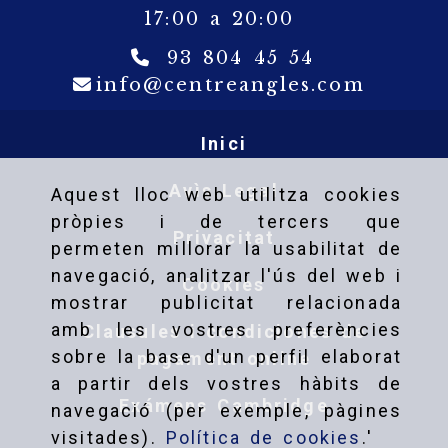
17:00 a 20:00
93 804 45 54
info
c
info
centreangles.com
Inici
Avìs Legal
Aquest lloc web utilitza cookies
pròpies i de tercers que
Privacitat
permeten millorar la usabilitat de
navegació, analitzar l'ús del web i
Cookies
mostrar publicitat relacionada
amb les vostres preferències
Clausules i condiciones de
sobre la base d'un perfil elaborat
pagament online
a partir dels vostres hàbits de
Exámens Cambridge
navegació (per exemple, pàgines
visitades).
Política de cookies
.'