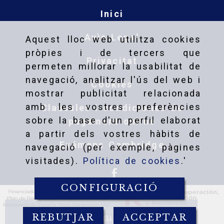
Inici
Avìs Legal
Aquest lloc web utilitza cookies
pròpies i de tercers que
Privacitat
permeten millorar la usabilitat de
navegació, analitzar l'ús del web i
Cookies
mostrar publicitat relacionada
amb les vostres preferències
Clausules i condiciones de
sobre la base d'un perfil elaborat
pagament online
a partir dels vostres hàbits de
Exámens Cambridge
navegació (per exemple, pàgines
visitades).
Política de cookies
.'
CONFIGURACIÓ
Comprar
REBUTJAR
ACCEPTAR