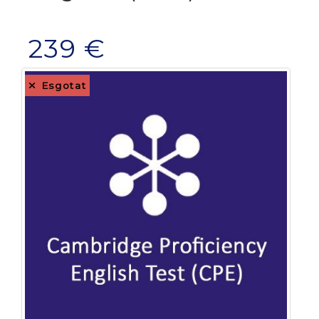
239 €
Esgotat