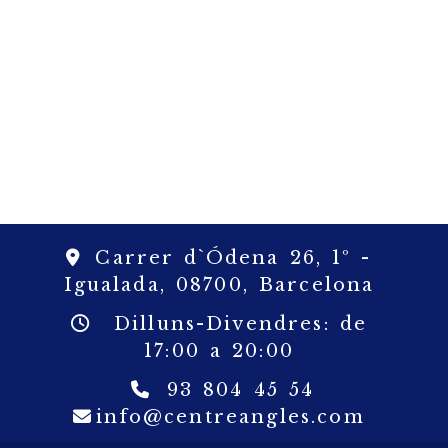
Carrer d`Ódena 26, 1º -
Igualada,
08700,
Barcelona
Dilluns-Divendres: de
17:00 a 20:00
93 804 45 54
info
c
info
centreangles.com