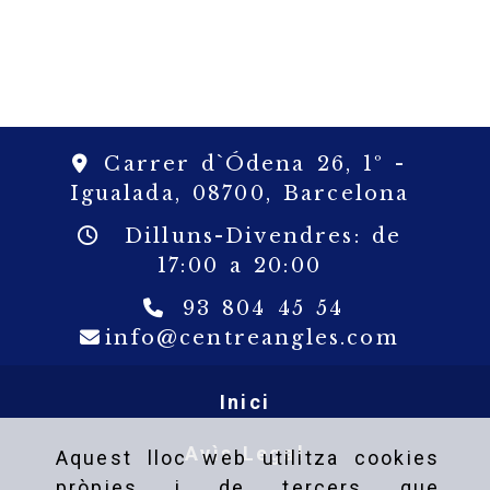
Carrer d`Ódena 26, 1º -
Igualada,
08700,
Barcelona
Dilluns-Divendres: de
17:00 a 20:00
93 804 45 54
info
c
info
centreangles.com
Inici
Avìs Legal
Aquest lloc web utilitza cookies
pròpies i de tercers que