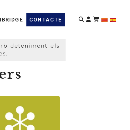
Identifícat
BRIDGE
CONTACTE
amb deteniment els
es.
ers