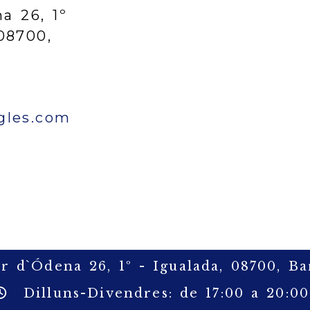
a 26, 1º
08700,
info
centreangles.com
gles.com
r d`Ódena 26, 1º -
Igualada,
08700,
Ba
Dilluns-Divendres: de 17:00 a 20:00