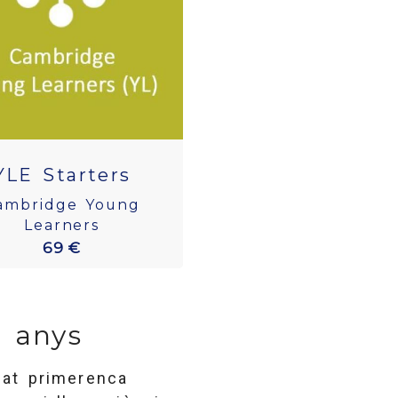
YLE Starters
ambridge Young
Learners
69 €
2 anys
at primerenca