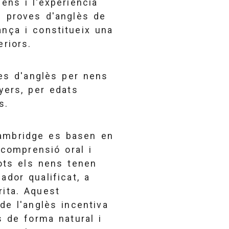
ens i l'experiència
s proves d'anglès de
nça i constitueix una
riors.
ves d'anglès per nens
yers, per edats
s.
ambridge es basen en
 comprensió oral i
Tots els nens tenen
ador qualificat, a
rita. Aquest
de l'anglès incentiva
ès de forma natural i