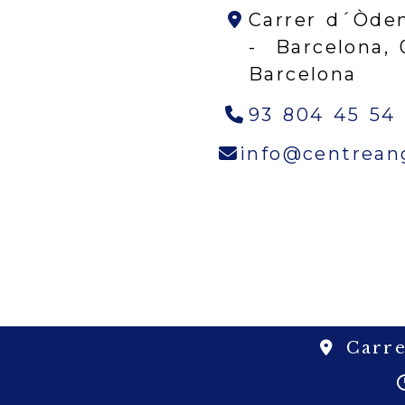
Carrer d´Òden
-
Barcelona,
Barcelona
93 804 45 54
info
centrean
Carre